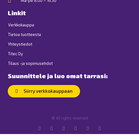
Ma-pe 8.00 – 16.30
Linkit
Verkkokauppa
Tietoa tuotteesta
Yhteystiedot
Titec Oy
Tilaus -ja sopimusehdot
Suunnittele ja luo omat tarrasi:
Siirry verkkokauppaan
© All rights reserved