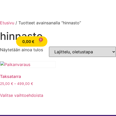
Etusivu
/ Tuotteet avainsanalla “hinnasto”
hinnasto
TIETOA TAKSATARRASTA
0,00
€
English
Näytetään ainoa tulos
Taksatarra
25,00
€
–
499,00
€
Valitse vaihtoehdoista