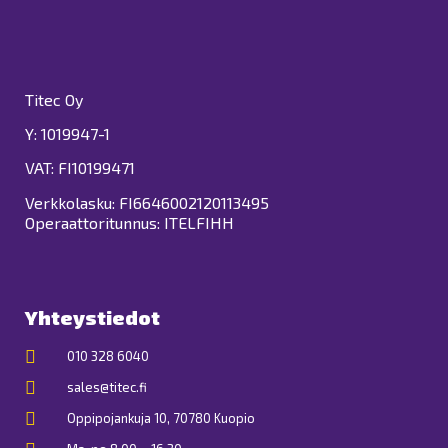
Titec Oy
Y: 1019947-1
VAT: FI10199471
Verkkolasku: FI6646002120113495
Operaattoritunnus: ITELFIHH
Yhteystiedot
010 328 6040
sales@titec.fi
Oppipojankuja 10, 70780 Kuopio