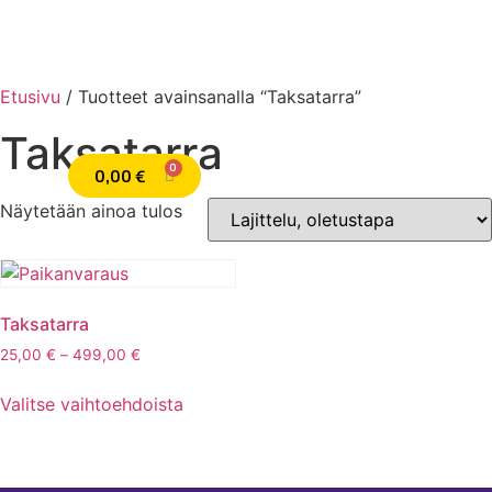
Etusivu
/ Tuotteet avainsanalla “Taksatarra”
Taksatarra
TIETOA TAKSATARRASTA
0,00
€
English
Näytetään ainoa tulos
Taksatarra
25,00
€
–
499,00
€
Valitse vaihtoehdoista