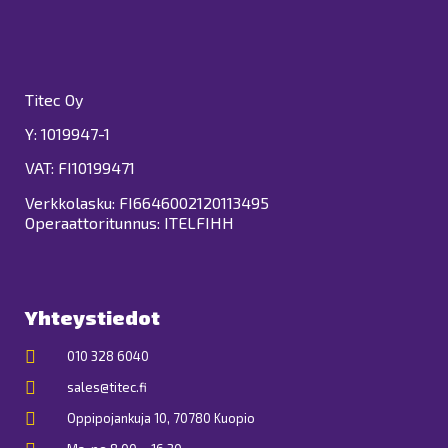
Titec Oy
Y: 1019947-1
VAT: FI10199471
Verkkolasku: FI6646002120113495
Operaattoritunnus: ITELFIHH
Yhteystiedot
010 328 6040
sales@titec.fi
Oppipojankuja 10, 70780 Kuopio