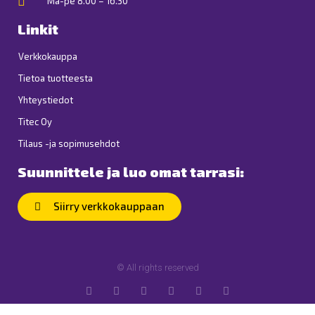
Ma-pe 8.00 – 16.30
Linkit
Verkkokauppa
Tietoa tuotteesta
Yhteystiedot
Titec Oy
Tilaus -ja sopimusehdot
Suunnittele ja luo omat tarrasi:
Siirry verkkokauppaan
© All rights reserved